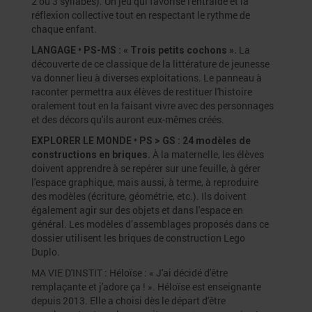
2 ou 3 syllabes). Un jeu qui favorise l'entraide et la
réflexion collective tout en respectant le rythme de
chaque enfant.
La
LANGAGE • PS-MS : « Trois petits cochons ».
découverte de ce classique de la littérature de jeunesse
va donner lieu à diverses exploitations. Le panneau à
raconter permettra aux élèves de restituer l'histoire
oralement tout en la faisant vivre avec des personnages
et des décors qu'ils auront eux-mêmes créés.
EXPLORER LE MONDE • PS > GS : 24 modèles de
À la maternelle, les élèves
constructions en briques.
doivent apprendre à se repérer sur une feuille, à gérer
l'espace graphique, mais aussi, à terme, à reproduire
des modèles (écriture, géométrie, etc.). Ils doivent
également agir sur des objets et dans l'espace en
général. Les modèles d’assemblages proposés dans ce
dossier utilisent les briques de construction Lego
Duplo.
MA VIE D'INSTIT : Héloïse : « J'ai décidé d'être
remplaçante et j'adore ça ! ». Héloïse est enseignante
depuis 2013. Elle a choisi dès le départ d'être