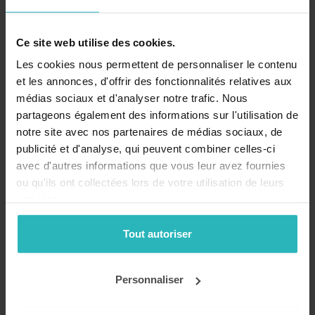
Une très belle fable sur le bonheur et la quiétude que ce bel
album qui nous vient du Japon ! C'est l'histoire d’un tout petit
roi pour qui tout est trop grand : son château, son armée...
Ce site web utilise des cookies.
Jusqu'à ce qu'il rencontre une très très grande dame, et que sa
Les cookies nous permettent de personnaliser le contenu
vie en soit bouleversée !
et les annonces, d'offrir des fonctionnalités relatives aux
12,90 €
médias sociaux et d'analyser notre trafic. Nous
partageons également des informations sur l'utilisation de
Ajouter au panier
notre site avec nos partenaires de médias sociaux, de
publicité et d'analyse, qui peuvent combiner celles-ci
Tarif dégressif
De 1 à 3 livres : 12,90 euros l'exemplaire
avec d'autres informations que vous leur avez fournies
De 4 à 12 livres : 12,30 euros l'exemplaire
ou qu'ils ont collectées lors de votre utilisation de leurs
De 13 à 20 livres : 12,00 euros l'exemplaire
21 livres et + : 11,75 euros l'exemplaire
services.
Tout autoriser
Personnaliser