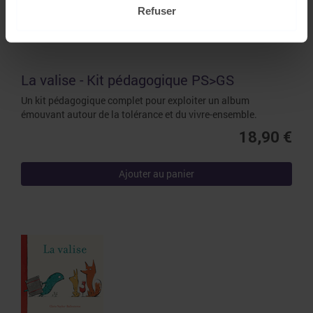
Refuser
La valise - Kit pédagogique PS>GS
Un kit pédagogique complet pour exploiter un album
émouvant autour de la tolérance et du vivre-ensemble.
18,90 €
Ajouter au panier