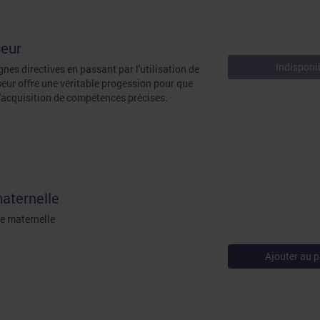
seur
Indisponi
gnes directives en passant par l'utilisation de
seur offre une véritable progession pour que
l'acquisition de compétences précises.
maternelle
de maternelle
Ajouter au p