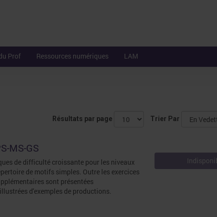
du Prof
Ressources numériques
LAM
Résultats par page
Trier Par
 PS-MS-GS
Indisponi
ques de difficulté croissante pour les niveaux
épertoire de motifs simples. Outre les exercices
 supplémentaires sont présentées
illustrées d'exemples de productions.