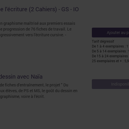
l'écriture (2 Cahiers) - GS - IO
un graphisme maîtrisé aux premiers essais
e progression de 76 fiches de travail. Le
Ajouter au p
ressivement vers l'écriture cursive. -
Tarif dégressif
De 1 à 4 exemplaires : 
De 5 à 14 exemplaires :
De 15 à 24 exemplaires 
25 exemplaires et + : 5,
 dessin avec Naïa
Indisponi
 de fiches d'entraînement, le projet " Du
aux élèves, de PS et MS, le goût du dessin en
graphisme, voire à l'écrit.