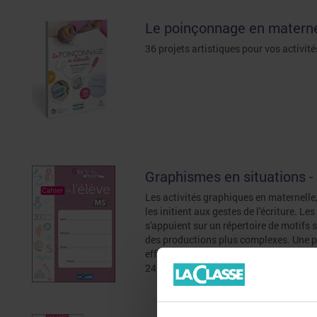
Le poinçonnage en materne
36 projets artistiques pour vos activit
Graphismes en situations -
Les activités graphiques en maternelle, 
les initient aux gestes de l'écriture. Le
s'appuient sur un répertoire de motifs
des productions plus complexes. Une p
efficace. Tarif dégressif - de 1 à 4 ex. : 9,
24 ex. : 5,90 € l'ex. - 25 ex. et plus : 4,90 