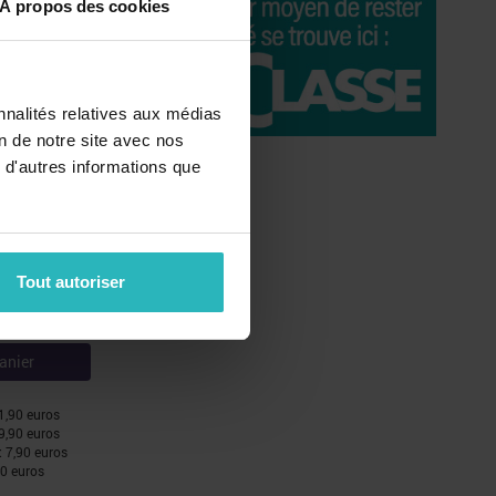
À propos des cookies
11,90 €
anier
nnalités relatives aux médias
on de notre site avec nos
11,90 euros
 d'autres informations que
 9,90 euros
: 7,90 euros
90 euros
Tout autoriser
11,90 €
anier
11,90 euros
 9,90 euros
: 7,90 euros
90 euros