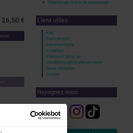
Télécharger le bon de commande
Liens utiles
26,50 €
Faq
anier
Frais de port
Vos avantages
Livraison
Paiement sécurisé
Conditions générales de vente
Nous contacter
Crédits
ble
Rejoignez-nous