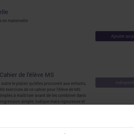
lle
és en maternelle
Ajouter au p
 Cahier de l'élève MS
Indisponi
outre le plaisir qu'elles procurent aux enfants,
s 60 exercices de ce cahier pour l'élève de MS
 simples à maîtriser avant de les combiner dans
rogression simple, ludique mais rigoureuse et
90 € l'ex. - de 5 à 14 ex. : 7,90 € l'ex. - de 15 à
€ l'ex.