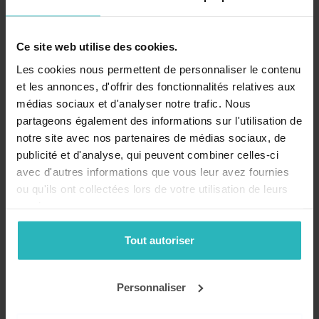
(2016-2017
10,90 €
Ce site web utilise des cookies.
Les cookies nous permettent de personnaliser le contenu
Restez informé!
et les annonces, d'offrir des fonctionnalités relatives aux
médias sociaux et d'analyser notre trafic. Nous
partageons également des informations sur l'utilisation de
notre site avec nos partenaires de médias sociaux, de
publicité et d'analyse, qui peuvent combiner celles-ci
avec d'autres informations que vous leur avez fournies
ou qu'ils ont collectées lors de votre utilisation de leurs
services.
Recevez nos conseils, actualités et promotions par email
!
Tout autoriser
Mon compte
Personnaliser
Se connecter