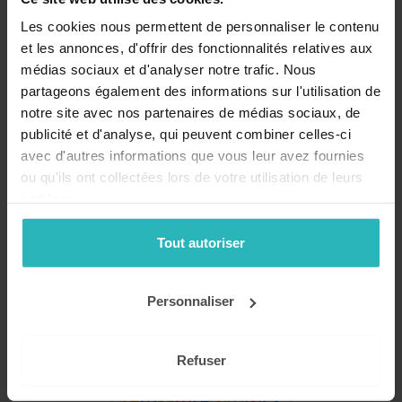
Les cookies nous permettent de personnaliser le contenu
et les annonces, d'offrir des fonctionnalités relatives aux
médias sociaux et d'analyser notre trafic. Nous
partageons également des informations sur l'utilisation de
notre site avec nos partenaires de médias sociaux, de
publicité et d'analyse, qui peuvent combiner celles-ci
Recevez nos conseils, actualités et promotions par email
avec d'autres informations que vous leur avez fournies
!
ou qu'ils ont collectées lors de votre utilisation de leurs
services.
Mon compte
Tout autoriser
Se connecter
Personnaliser
Catalogue
Refuser