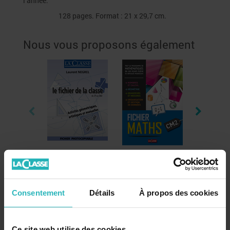
l’année.
128 pages. Format : 21 x 29,7 cm.
Nous vous proposons également
Le fichier de la classe
Fichier Maths CM2
Les Maths 
du CP au CM2
élémentaire
19,90 €
29,00 €
11,90 €
Consentement
Détails
À propos des cookies
Restez informé!
Ce site web utilise des cookies.