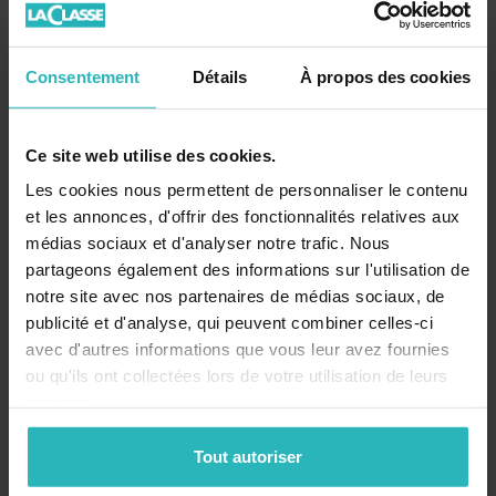
Consentement
Détails
À propos des cookies
Graphisme, Vers le
Graphismes en
Outils pour
geste maîtrisé (2
situations PS-MS-GS
l'apprentis
Cahiers) - MS - IO
l'écriture c
Ce site web utilise des cookies.
2015
GS
Les cookies nous permettent de personnaliser le contenu
11,90 €
14,90 €
et les annonces, d'offrir des fonctionnalités relatives aux
médias sociaux et d'analyser notre trafic. Nous
partageons également des informations sur l'utilisation de
Restez informé!
notre site avec nos partenaires de médias sociaux, de
publicité et d'analyse, qui peuvent combiner celles-ci
avec d'autres informations que vous leur avez fournies
ou qu'ils ont collectées lors de votre utilisation de leurs
services.
Tout autoriser
Recevez nos conseils, actualités et promotions par email