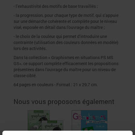
- l’exhaustivité des motifs de base travaillés ;
- la progression, pour chaque type de motif, qui s’appuie
sur une démarche cohérente et complète pour le niveau
visé, exposée en détail dans l’ouvrage du maître ;
- le choix de la couleur qui permet d’introduire une
contrainte (utilisation des couleurs données en modèle)
lors des activités.
Dans la collection « Graphismes en situations PS MS
GS», ce support complète efficacement les propositions
présentées dans l’ouvrage du maître pour un niveau de
classe ciblé.
64 pages en couleurs - Format : 21 x 29,7 cm.
Nous vous proposons également