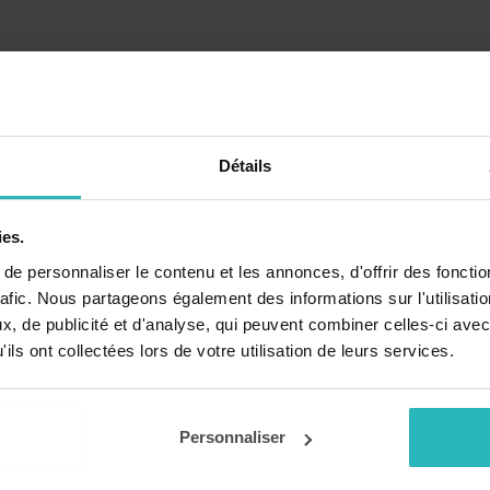
de leur appareillage pédagogique.
e.
Détails
ogiques prêtes à l'emploi de La Classe, pensée pour les enseignants du
ies.
e personnaliser le contenu et les annonces, d'offrir des fonctio
our des enseignants en français, maths, histoire, découverte du monde, E
rafic. Nous partageons également des informations sur l'utilisati
, de publicité et d'analyse, qui peuvent combiner celles-ci avec
ils ont collectées lors de votre utilisation de leurs services.
Personnaliser