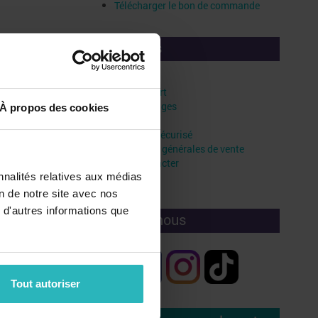
Télécharger le bon de commande
Liens utiles
Faq
Frais de port
Vos avantages
À propos des cookies
Livraison
Paiement sécurisé
Conditions générales de vente
 primaire
Nous contacter
nnalités relatives aux médias
Crédits
PS, ...
on de notre site avec nos
 d'autres informations que
Rejoignez-nous
Tout autoriser