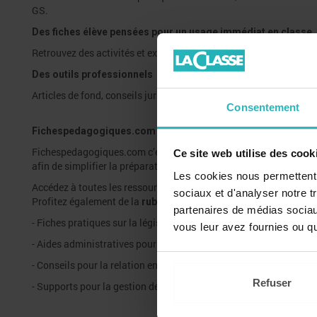
GS.
Des fiches élève pensées pour un usage immédiat en classe
Retrouvez des activités et exercices clés en main, accompagnés 
Des outils professionnels
Articles de fond, conseils juridiques et projets de classe ou d'écol
Consentement
Fichespedagogiques.com
Fichespedagogiques.com c’est la plateforme de ressources pédag
Ce site web utilise des cook
afin de simplifier la préparation de classe et gagner du temps.
Les cookies nous permettent d
Accédez à toutes les ressources imaginées par des enseignants p
sociaux et d'analyser notre t
Profitez également de la
rubrique Organisation+ :
partenaires de médias sociaux
- Fiches pratiques sur la législation scolaire
vous leur avez fournies ou qu'
- Aides administratives pour la gestion de classe et d'école
- Conseils pour la relation entre enseignants et hiérarchie
Refuser
- Supports pour la gestion des élèves au quotidien