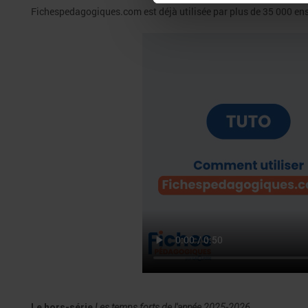
Fichespedagogiques.com est déjà utilisée par plus de 35 000 ense
Le hors-série
Les temps forts de l'année 2025-2026