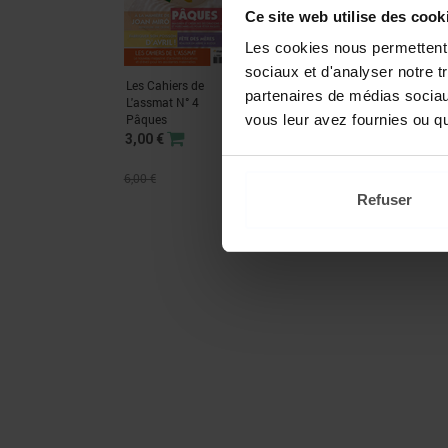
Ce site web utilise des cook
Les cookies nous permettent d
sociaux et d'analyser notre t
Les Cahiers de
La Classe Maternelle
Les œ
partenaires de médias sociaux
L'assmat N° 4
257 - Mars 2017
- Kit
Pâques
vous leur avez fournies ou qu'
MS/
3,00 €
6,00 €
Refuser