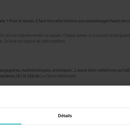
ela ? Pour le savoir, il faut lire cette histoire aux personnages hauts
en c
s de cire d'abeille teintés ou laqués. Chaque année, à l'occasion d'une grand
 Ce livre est inspiré de cette tradition.
angagières, mathématiques, artistiques…), aussi bien collectives qu’indi
s numéros 257 et 258 de
.
La Classe Maternelle
Détails