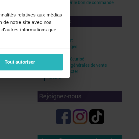
Télécharger le bon de commande
nnalités relatives aux médias
Liens utiles
on de notre site avec nos
 d'autres informations que
Faq
Frais de port
Vos avantages
Livraison
Paiement sécurisé
Tout autoriser
Conditions générales de vente
Nous contacter
Crédits
Rejoignez-nous