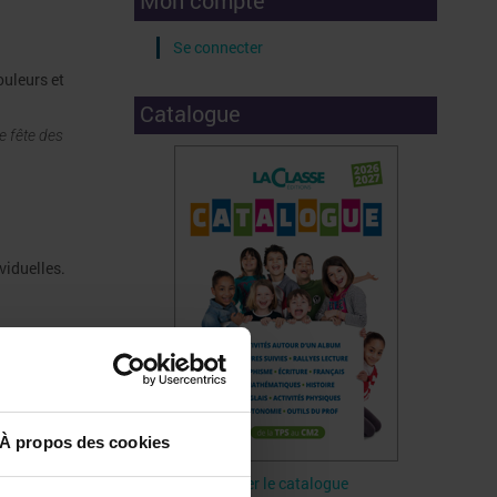
Mon compte
Se connecter
ouleurs et
Catalogue
e fête des
viduelles.
À propos des cookies
Télécharger le catalogue