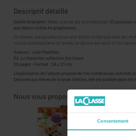
Descriptif détaillé
Quelle étrangeté ! Voici
! Et pourquoi c
La poule qui ne pondait pas
aux décors riches en
graphismes.
En Ukraine, une pysanka est un œuf décoré et fabriqué avec des motif
voisins réunissant amis et famille, on décore des œufs et l'on s'amuse.
Auteurs : Julie Paschkis
Éd. Le Genévrier collection Est-Ouest
36 pages • Format : 24 x 23 cm.
L’exploitation de l’album propose de très nombreuses activités (l
Destinée aux élèves de Grande Section, elle est publiée dans le
Nous vous proposons également
Consentement