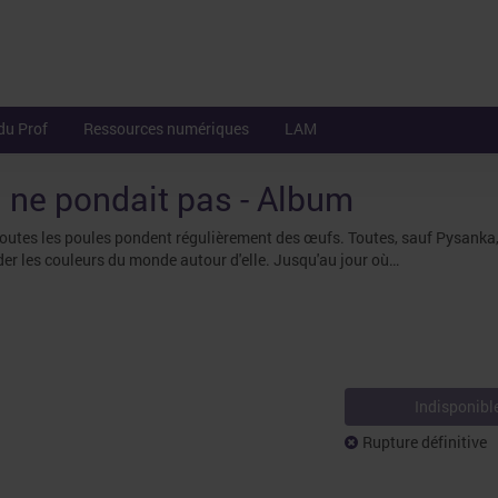
du Prof
Ressources numériques
LAM
i ne pondait pas - Album
 toutes les poules pondent régulièrement des œufs. Toutes, sauf Pysanka,
der les couleurs du monde autour d'elle. Jusqu'au jour où…
Indisponibl
Rupture définitive