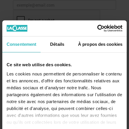
Consentement
Détails
À propos des cookies
Recevez nos conseils, actualités et promotions par email
!
Ce site web utilise des cookies.
Mon compte
Les cookies nous permettent de personnaliser le contenu
et les annonces, d'offrir des fonctionnalités relatives aux
Se connecter
médias sociaux et d'analyser notre trafic. Nous
partageons également des informations sur l'utilisation de
notre site avec nos partenaires de médias sociaux, de
Catalogue
publicité et d'analyse, qui peuvent combiner celles-ci
avec d'autres informations que vous leur avez fournies
ou qu'ils ont collectées lors de votre utilisation de leurs
services.