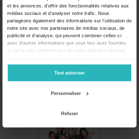
et les annonces, d'offrir des fonctionnalités relatives aux
médias sociaux et d'analyser notre trafic. Nous
partageons également des informations sur l'utilisation de
Recevez nos conseils, actualités et promotions par email
notre site avec nos partenaires de médias sociaux, de
!
publicité et d'analyse, qui peuvent combiner celles-ci
avec d'autres informations que vous leur avez fournies
ou qu'ils ont collectées lors de votre utilisation de leurs
Mon compte
services.
Se connecter
Tout autoriser
Catalogue
Personnaliser
Refuser