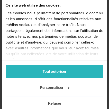
Restez informé!
Ce site web utilise des cookies.
Les cookies nous permettent de personnaliser le contenu
et les annonces, d'offrir des fonctionnalités relatives aux
médias sociaux et d'analyser notre trafic. Nous
partageons également des informations sur l'utilisation de
notre site avec nos partenaires de médias sociaux, de
publicité et d'analyse, qui peuvent combiner celles-ci
avec d'autres informations que vous leur avez fournies
Recevez nos conseils, actualités et promotions par email
ou qu'ils ont collectées lors de votre utilisation de leurs
!
services.
Tout autoriser
Mon compte
Se connecter
Personnaliser
Catalogue
Refuser