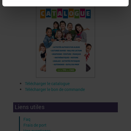
Télécharger le catalogue
Télécharger le bon de commande
Liens utiles
Faq
Frais de port
Vos avantages