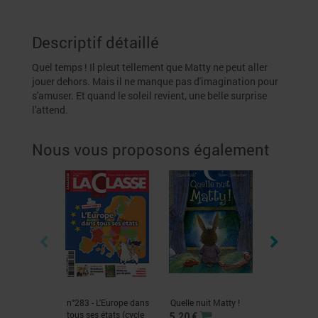
Descriptif détaillé
Quel temps ! Il pleut tellement que Matty ne peut aller
jouer dehors. Mais il ne manque pas d'imagination pour
s'amuser. Et quand le soleil revient, une belle surprise
l'attend.
Nous vous proposons également
n°283 - L'Europe dans
Quelle nuit Matty !
Quelle nuit 
tous ses états (cycle
Kit pédago
5,20 €