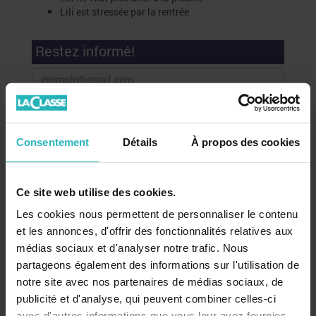
Lili est stressée par la rentrée
Restez informé!
Consentement
Détails
À propos des cookies
Recevez nos conseils, actualités et promotions par email
Ce site web utilise des cookies.
!
Les cookies nous permettent de personnaliser le contenu
et les annonces, d'offrir des fonctionnalités relatives aux
Mon compte
médias sociaux et d'analyser notre trafic. Nous
partageons également des informations sur l'utilisation de
Se connecter
notre site avec nos partenaires de médias sociaux, de
publicité et d'analyse, qui peuvent combiner celles-ci
avec d'autres informations que vous leur avez fournies