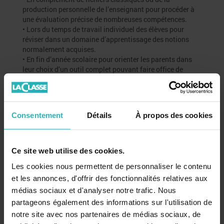
production personnelle de l’enseignant pour procéder à
une évaluation précise de nombreuses compétences.
• Lors du temps de travail individuel des élèves pour
réviser dans un domaine d’apprentissage des notions
normalement acquises.
• En fin d’année scolaire pour orienter les parents dans
leur choix d’un outil complet pouvant faire office de
cahier de vacances...
Format 21 x 29,7 cm - 64 pages
Consentement
Détails
À propos des cookies
Nous vous proposons également
Ce site web utilise des cookies.
Les cookies nous permettent de personnaliser le contenu
et les annonces, d'offrir des fonctionnalités relatives aux
médias sociaux et d'analyser notre trafic. Nous
partageons également des informations sur l'utilisation de
notre site avec nos partenaires de médias sociaux, de