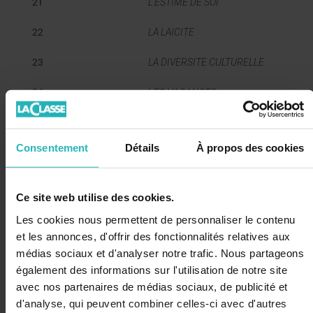
21
L'ESTIME DE SOI
22
LA LAICITE
23
LA DIVERSITE CULTURELLE
24
LES VACANCES
25
LA JUSTICE
Consentement
Détails
À propos des cookies
26
LE CANCER
27
DE L'ALIMENTATION
Ce site web utilise des cookies.
28
DES DISCRIMINATIONS
Les cookies nous permettent de personnaliser le contenu
et les annonces, d'offrir des fonctionnalités relatives aux
29
LE PHILANTROPIE
médias sociaux et d'analyser notre trafic. Nous partageons
également des informations sur l'utilisation de notre site
30
LES DONS DE VIE
avec nos partenaires de médias sociaux, de publicité et
31
LE PROTECTION DU LITTORAL
d'analyse, qui peuvent combiner celles-ci avec d'autres