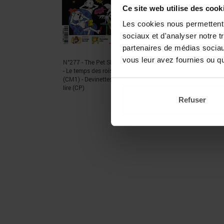
Ce site web utilise des cook
Les cookies nous permettent d
sociaux et d'analyser notre t
partenaires de médias sociaux
vous leur avez fournies ou qu'
N°277 - The Pet Shop
Go away, Big Green
- Le temps des rois
Monster ! - Kit
(CM1) - Devinettes à
pédagogique
lire (CP)
21,90 €
Refuser
24,89 €