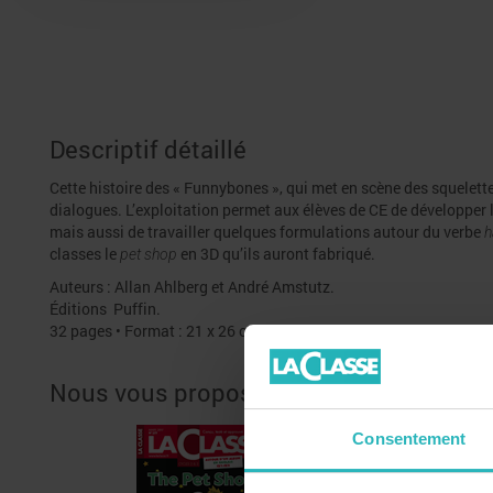
Descriptif détaillé
Cette histoire des « Funnybones », qui met en scène des squelett
dialogues. L’exploitation permet aux élèves de CE de développer l
mais aussi de travailler quelques formulations autour du verbe
h
classes le
en 3D qu’ils auront fabriqué.
pet shop
Auteurs : Allan Ahlberg et André Amstutz.
Éditions Puffin.
32 pages • Format : 21 x 26 cm.
Nous vous proposons également
Consentement