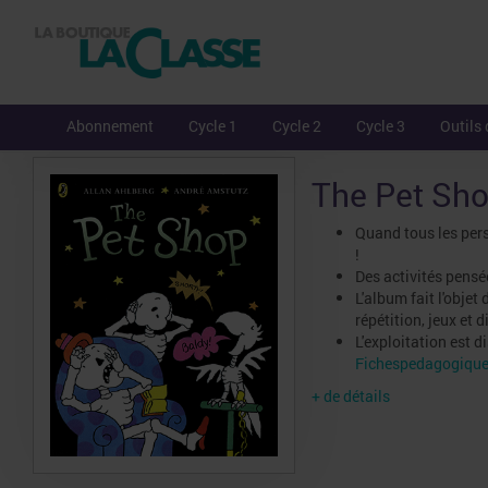
Abonnement
Cycle 1
Cycle 2
Cycle 3
Outils 
The Pet Sho
Quand tous les pers
!
Des activités pensé
L'album fait l'obje
répétition, jeux et d
L'exploitation est 
Fichespedagogiqu
+ de détails