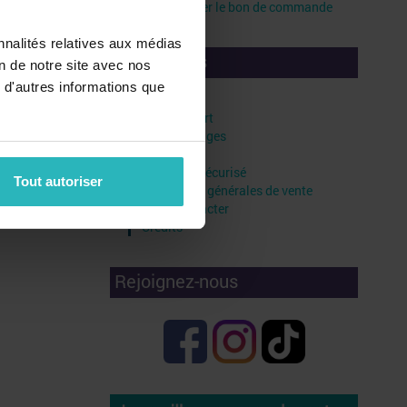
Télécharger le bon de commande
nnalités relatives aux médias
Liens utiles
on de notre site avec nos
 d'autres informations que
Faq
Frais de port
Vos avantages
Livraison
Paiement sécurisé
Tout autoriser
Conditions générales de vente
Nous contacter
Crédits
Rejoignez-nous