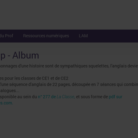
du Prof
Ressources numériques
LAM
p - Album
onnages d'une histoire sont de sympathiques squelettes, l'anglais devie
es pour les classes de CE1 et de CE2
t d'une séquence d'anglais de 22 pages, découpée en 7 séances qui combin
ialogues...
disponible au sein du
n° 277 de
,
et sous forme de
pdf sur
La Classe
es.com
.