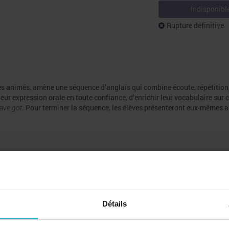
Indisponibl
Rupture définitive
es animés, amène une séquence d’anglais qui combine écoute, répétition,
eur expression orale en toute confiance, d’enrichir leur vocabulaire sur 
. Pour terminer la séquence, les élèves présenteront eux-mêmes 
ave got
Détails