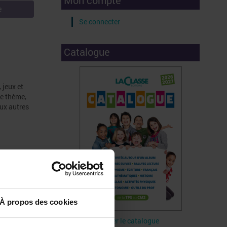
Mon compte
e
Se connecter
Catalogue
 jeux et
ce thème,
aux autres
À propos des cookies
Télécharger le catalogue