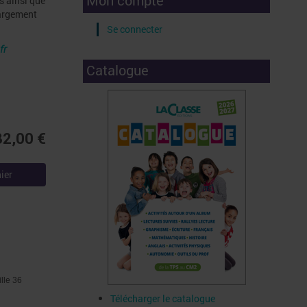
Mon compte
s ainsi que
hargement
Se connecter
fr
Catalogue
32,00 €
ier
ille 36
Télécharger le catalogue