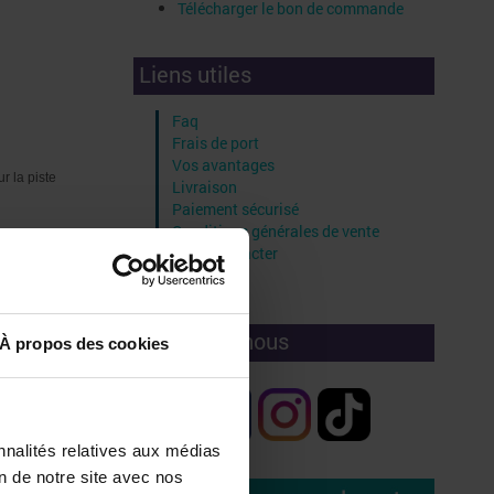
Télécharger le bon de commande
Liens utiles
Faq
Frais de port
Vos avantages
r la piste
Livraison
Paiement sécurisé
Conditions générales de vente
Nous contacter
Crédits
Rejoignez-nous
À propos des cookies
nnalités relatives aux médias
on de notre site avec nos