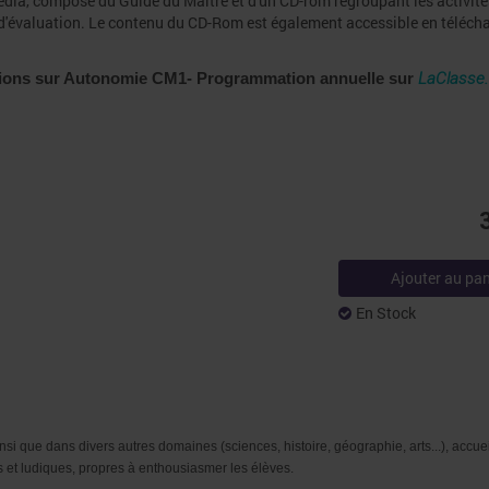
media, composé du Guide du Maître et d'un CD-rom regroupant les activité
el d'évaluation. Le contenu du CD-Rom est également accessible en téléc
tions sur Autonomie CM1- Programmation annuelle sur
LaClasse.
Ajouter au pan
En Stock
insi que dans divers autres domaines
(sciences, histoire, géographie, arts...), accue
s et ludiques, propres à enthousiasmer les élèves.