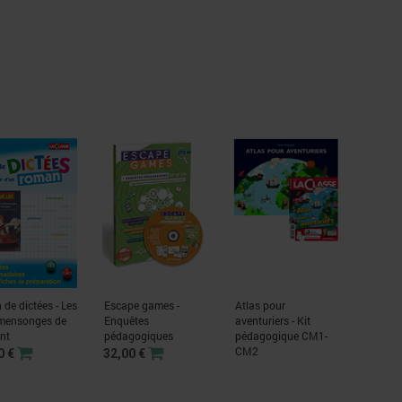
 de dictées - Les
Escape games -
Atlas pour
 mensonges de
Enquêtes
aventuriers - Kit
nt
pédagogiques
pédagogique CM1-
CM2
0 €
32,00 €