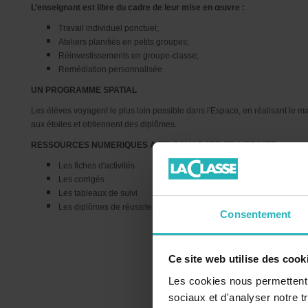
L’enseignant est libre du cadre de leur mise en œuvre :
Travail individuel ponctuel;
Ateliers planifiés en petits groupes;
Réinvestissements en groupe-classe;
Remédiation personnalisée
UN PROGRAMME SPATIAL
Les élèves voyagent le plus loin possible dans l'Espace, en réalisant le max
aux étoiles et obtiennent des diplômes.
RESSOURCES NUMERIQUES A TELECHARGER ET IMPRIMER
Les fiches d'activités
Les corrigés
Les tableaux de suivi
Les diplômes de réussites
Consentement
Ce site web utilise des cook
Les cookies nous permettent d
sociaux et d'analyser notre t