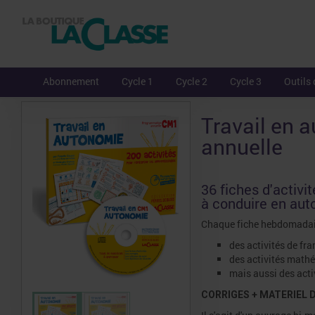
Abonnement
Cycle 1
Cycle 2
Cycle 3
Outils 
Travail en 
annuelle
36 fiches d'activi
à conduire en aut
Chaque fiche hebdomadair
des activités de fran
des activités math
mais aussi des activ
CORRIGES + MATERIEL 