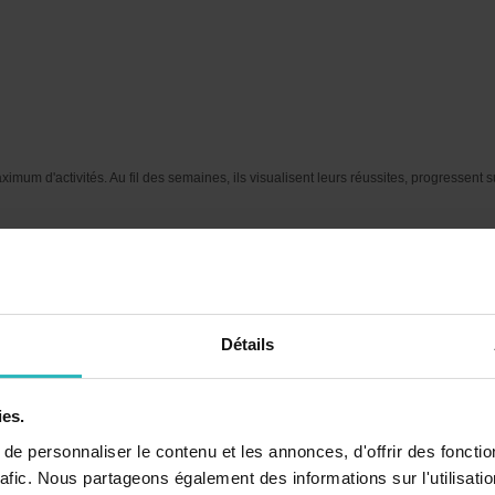
imum d'activités. Au fil des semaines, ils visualisent leurs réussites, progressent su
Détails
ies.
e personnaliser le contenu et les annonces, d'offrir des fonctio
rafic. Nous partageons également des informations sur l'utilisati