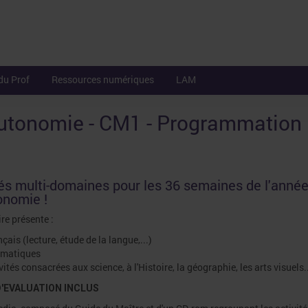
du Prof
Ressources numériques
LAM
autonomie - CM1 - Programmation
tés multi-domaines pour les 36 semaines de l'année
onomie !
e présente :
çais (lecture, étude de la langue,...)
ématiques
ités consacrées aux science, à l'Histoire, la géographie, les arts visuels..
D'EVALUATION INCLUS