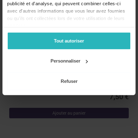
publicité et d'analyse, qui peuvent combiner celles-ci
avec d'autres informations que vous leur avez fournies
ou qu'ils ont collectées lors de votre utilisation de leurs
services.
Tout autoriser
Personnaliser
La Fleur du Potager - Album
Une drôle d’intruse est arrivée ce matin dans le potager. Elle se
retrouve au centre de toutes les conversations. Mais qui est-
Refuser
elle ?
7,50 €
Ajouter au panier