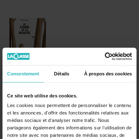
Consentement
Détails
À propos des cookies
Le code de la route - Album
Dans Le code de la route, Mario Ramos imagine que le petit
Ce site web utilise des cookies.
chaperon rouge, qui traverse la forêt à vélo, y croise d’autres
héros de contes dont la présence est signalée par un panneau.
Les cookies nous permettent de personnaliser le contenu
et les annonces, d'offrir des fonctionnalités relatives aux
Indisponible
médias sociaux et d'analyser notre trafic. Nous
partageons également des informations sur l'utilisation de
notre site avec nos partenaires de médias sociaux, de