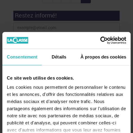
Restez informé!
Consentement
Détails
À propos des cookies
Recevez nos conseils, actualités et promotions par email
!
Ce site web utilise des cookies.
Les cookies nous permettent de personnaliser le contenu
et les annonces, d'offrir des fonctionnalités relatives aux
Mon compte
médias sociaux et d'analyser notre trafic. Nous
partageons également des informations sur l'utilisation de
Se connecter
notre site avec nos partenaires de médias sociaux, de
publicité et d'analyse, qui peuvent combiner celles-ci
Catalogue
avec d'autres informations que vous leur avez fournies