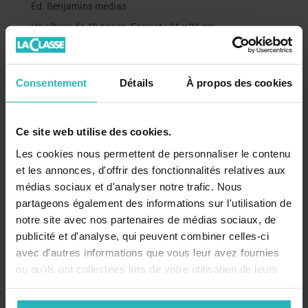
Éd. Benjamins medias
Un album de 48 pages. Format : 21 x 21 cm.
Durée du CD : 10 min.
Ce produit contient:
Le bruit des syllabes - Album
,
N°334 - La Classe Maternelle - octobre 2025
Consentement
Détails
À propos des cookies
Nos meilleurs produits
Ce site web utilise des cookies.
Les cookies nous permettent de personnaliser le contenu
et les annonces, d'offrir des fonctionnalités relatives aux
médias sociaux et d'analyser notre trafic. Nous
partageons également des informations sur l'utilisation de
notre site avec nos partenaires de médias sociaux, de
publicité et d'analyse, qui peuvent combiner celles-ci
Maths en maternelle -
250 Ateliers
120 Ateliers
avec d'autres informations que vous leur avez fournies
Découvrons les
autonomes - GS (Ré-
Numération
ou qu'ils ont collectées lors de votre utilisation de leurs
nombres MS
édition)
10 (CD-Rom 
services.
19,00 €
39,00 €
35,00 €