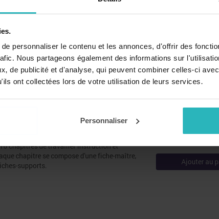
 civiques au Cycle 3 Vol. 2
ies.
e, cet ouvrage traite deux dossiers
'étude de la Convention internationale des
e personnaliser le contenu et les annonces, d'offrir des fonctio
er très complet sur le respect, la sécurité et la
rafic. Nous partageons également des informations sur l'utilisati
Ajouter au p
 la Déclaration des droits de l'homme et du
, de publicité et d'analyse, qui peuvent combiner celles-ci avec
e fiche-maître, d'une fiche-élève et de
ils ont collectées lors de votre utilisation de leurs services.
r vos séquences.
 civiques au Cycle 3 Vol. 1
Personnaliser
res notions de démocratie, ce premier ouvrage
0 chapitres de travailler instruction et
aque chapitre se compose d'une fiche-maître,
Ajouter au p
fiches-supports.