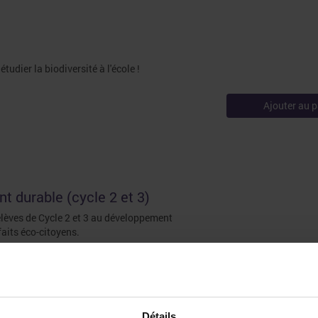
tudier la biodiversité à l'école !
Ajouter au p
 durable (cycle 2 et 3)
élèves de Cycle 2 et 3 au développement
faits éco-citoyens.
Ajouter au p
Détails