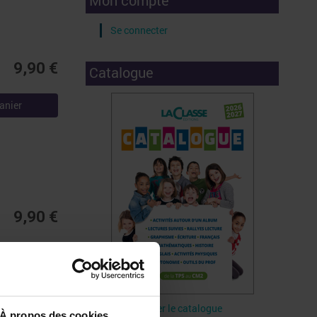
Mon compte
Se connecter
9,90 €
Catalogue
anier
9,90 €
anier
Télécharger le catalogue
À propos des cookies