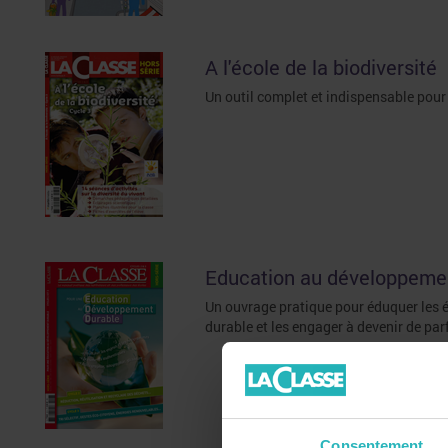
A l'école de la biodiversité
Un outil complet et indispensable pour é
Education au développement
Un ouvrage pratique pour éduquer les 
durable et les engager à devenir de par
Consentement