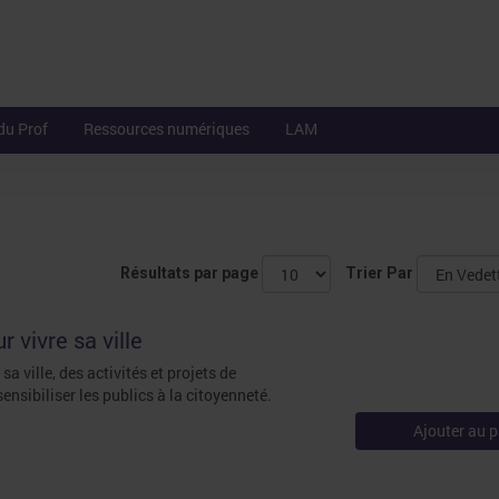
du Prof
Ressources numériques
LAM
Résultats par page
Trier Par
r vivre sa ville
sa ville, des activités et projets de
ensibiliser les publics à la citoyenneté.
Ajouter au p